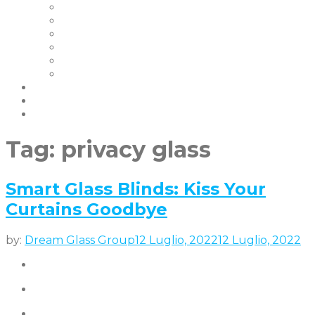
I Nostri Clienti
Certificazioni
La Nostra Garanzia
FAQ | Smart Glass FAQ
Eventi
Carriere
Blog e Notizie
Socio
contattaci
Tag:
privacy glass
Smart Glass Blinds: Kiss Your
Curtains Goodbye
by:
Dream Glass Group
12 Luglio, 2022
12 Luglio, 2022