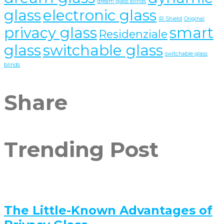
dream glass blinds
glass
electronic glass
IR Shield
Original
privacy glass
smart
Residenziale
glass
switchable glass
switchable glass
blinds
Share
Trending Post
The Little-Known Advantages of