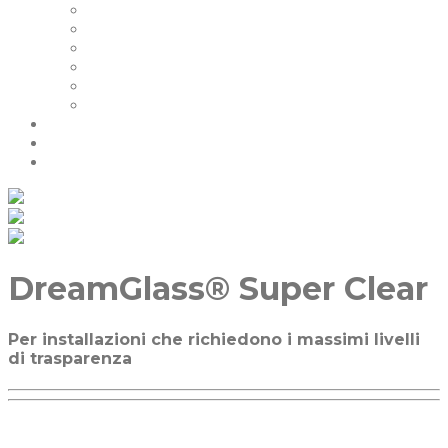
I Nostri Clienti
Certificazioni
La Nostra Garanzia
FAQ | Smart Glass FAQ
Eventi
Carriere
Blog e Notizie
Socio
contattaci
DreamGlass® Super Clear
Per installazioni che richiedono i massimi livelli
di trasparenza