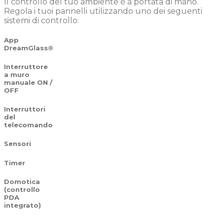
Il controllo del tuo ambiente è a portata di mano.
Regola i tuoi pannelli utilizzando uno dei seguenti
sistemi di controllo:
App
DreamGlass®
Interruttore
a muro
manuale ON /
OFF
Interruttori
del
telecomando
Sensori
Timer
Domotica
(controllo
PDA
integrato)