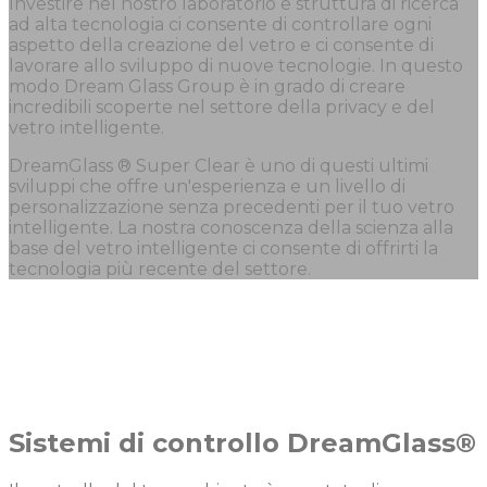
Investire nel nostro laboratorio e struttura di ricerca
ad alta tecnologia ci consente di controllare ogni
aspetto della creazione del vetro e ci consente di
lavorare allo sviluppo di nuove tecnologie. In questo
modo Dream Glass Group è in grado di creare
incredibili scoperte nel settore della privacy e del
vetro intelligente.
DreamGlass ® Super Clear è uno di questi ultimi
sviluppi che offre un'esperienza e un livello di
personalizzazione senza precedenti per il tuo vetro
intelligente. La nostra conoscenza della scienza alla
base del vetro intelligente ci consente di offrirti la
tecnologia più recente del settore.
Sistemi di controllo DreamGlass®