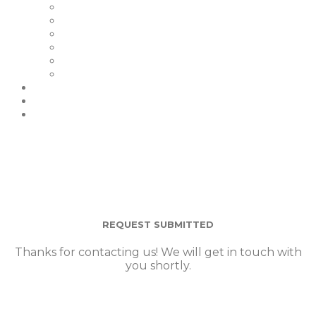
I Nostri Clienti
Certificazioni
La Nostra Garanzia
FAQ | Smart Glass FAQ
Eventi
Carriere
Blog e Notizie
Socio
contattaci
REQUEST SUBMITTED
Thanks for contacting us! We will get in touch with
you shortly.