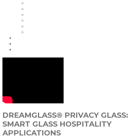
Наши Клиенты
Сертификаты
Наши Гарантии
FAQ | Smart Glass FAQ
События
Карьера
Блог & Новости
Партнеры
свяжитесь с нами
DREAMGLASS® PRIVACY GLASS:
SMART GLASS HOSPITALITY
APPLICATIONS