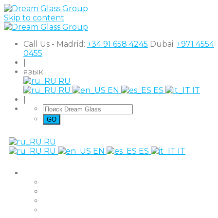
Skip to content
Call Us - Madrid:
+34 91 658 4245
Dubai:
+971 4554
0455
|
язык
RU
RU
EN
ES
IT
|
RU
RU
EN
ES
IT
Продукты
The Original
Super Clear
Black Out
Shutter