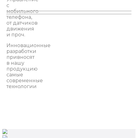
с
Move to see switchable glass effect!
мобильного
телефона,
от датчиков
движения
и проч.
Инновационные
разработки
привносят
в нашу
продукцию
самые
современные
технологии