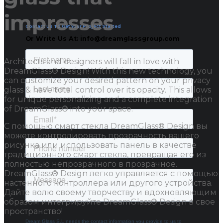
impresses
Contact Us To Get Your Project Started
Or Write Us At: info@dreamglassgroup.com
Architects and designers will fall in love with
DreamGlass® Design! With this new technology, you
can customize your desired pattern on your privacy
glass & have total control over its opacity. This allows
for unique personalizing and a complete integration
of DreamGlass® into your space.
С помощью смарт стекла DreamGlass® Design вы
можете контролировать прозрачность вашего
рисунка или использовать панель в качестве
традиционного смарт стекла, превращая его из
полностью непрозрачного в прозрачное.
DreamGlass® Design легко управляется с помощью
настенного контроллера или другого устройства.
Дайте волю своему творчеству и вдохновляющим
образом интегрируйте DreamGlass® Design в свое
пространство!