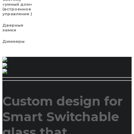
«умный дом»
(встроенное
управление )
Дверные
замки
Диммеры
Custom design for
Smart Switchable
glass that