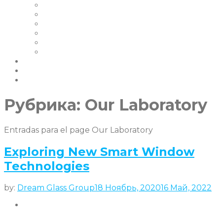
Наши Клиенты
Сертификаты
Наши Гарантии
FAQ | Smart Glass FAQ
События
Карьера
Блог & Новости
Партнеры
свяжитесь с нами
Рубрика:
Our Laboratory
Entradas para el page Our Laboratory
Exploring New Smart Window
Technologies
by:
Dream Glass Group
18 Ноябрь, 2020
16 Май, 2022