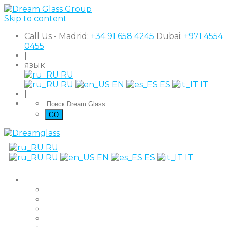
Skip to content
Call Us - Madrid:
+34 91 658 4245
Dubai:
+971 4554
0455
|
язык
RU
RU
EN
ES
IT
|
RU
RU
EN
ES
IT
Продукты
The Original
Super Clear
Black Out
Shutter